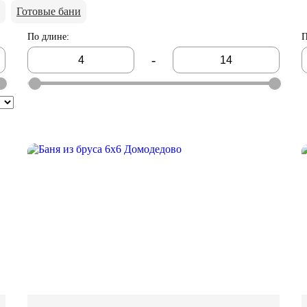
Готовые бани
По длине
:
П
-