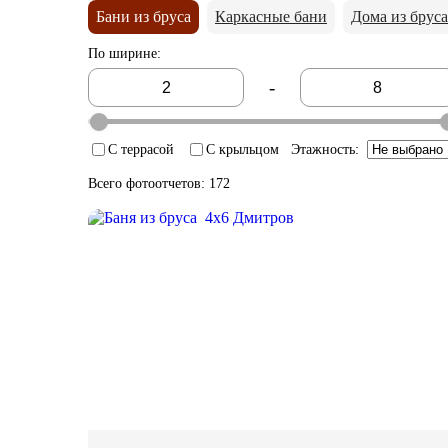
Бани из бруса
Каркасные бани
Дома из бруса
По ширине
:
-
С террасой
С крыльцом
Этажность
:
Всего фотоотчетов: 172