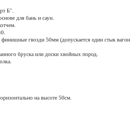
рт Б".
основе для бань и саун.
котчем.
40.
 финишные гвозди 50мм (допускается один стык вагонк
ганного бруска или доски хвойных пород.
полка.
горизонтально на высоте 50см.