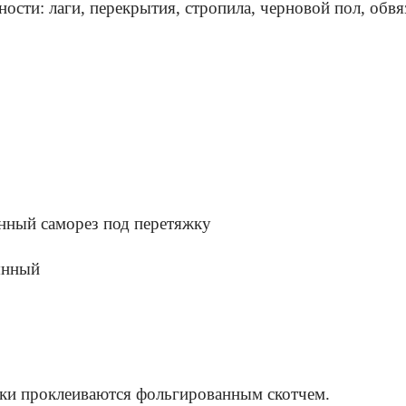
ости: лаги, перекрытия, стропила, черновой пол, обвя
нный саморез под перетяжку
янный
ыки проклеиваются фольгированным скотчем.