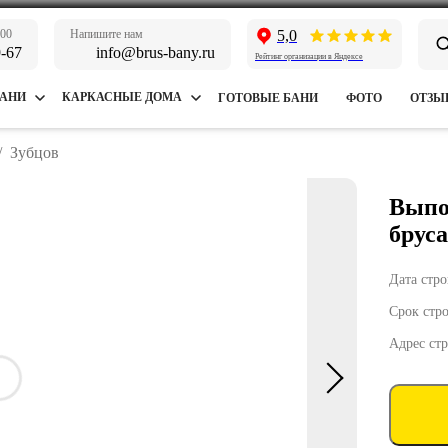
:00
Напишите нам
5,0
9-67
info@brus-bany.ru
Рейтинг организации в Яндексе
БАНИ
КАРКАСНЫЕ ДОМА
ГОТОВЫЕ БАНИ
ФОТО
ОТЗЫ
/
Зубцов
Выпо
бруса
Дата стро
Срок стро
Адрес ст