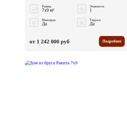
Размер
Этажность
7x9 м²
1
Мансарда
Терраса
Да
Да
от 1 242 000 руб
Подробнее