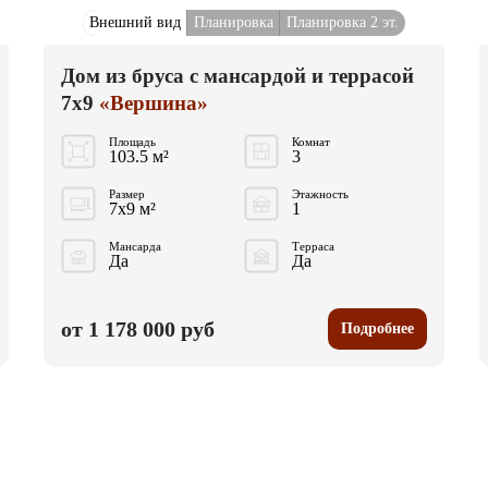
Внешний вид
Планировка
Планировка 2 эт.
Дом из бруса с мансардой и террасой
7x9
«Вершина»
Площадь
Комнат
103.5 м²
3
Размер
Этажность
7x9 м²
1
Мансарда
Терраса
Да
Да
от 1 178 000 руб
Подробнее