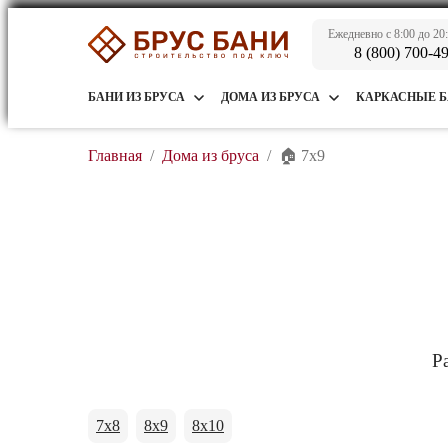
Ежедневно с 8:00 до 20
8 (800) 700-4
БАНИ ИЗ БРУСА
ДОМА ИЗ БРУСА
КАРКАСНЫЕ 
Главная
/
Дома из бруса
/
🏠 7х9
Р
7x8
8x9
8x10