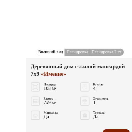
Внешний вид
Планировка
Планировка 2 эт.
Деревянный дом с жилой мансардой
7x9
«Имение»
Площадь
Комнат
108 м²
4
Размер
Этажность
7x9 м²
1
Мансарда
Терраса
Да
Да