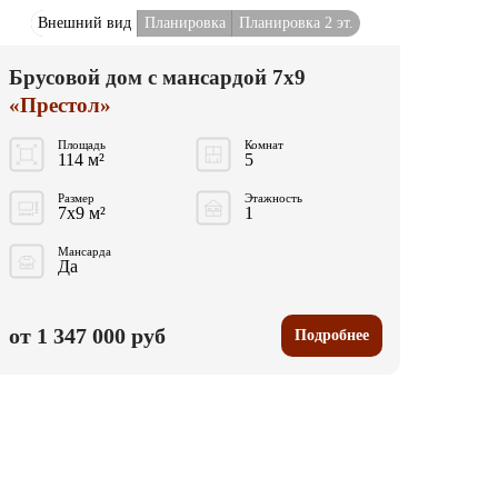
Внешний вид
Планировка
Планировка 2 эт.
Брусовой дом с мансардой 7x9
«Престол»
Площадь
Комнат
114 м²
5
Размер
Этажность
7x9 м²
1
Мансарда
Да
от 1 347 000 руб
Подробнее