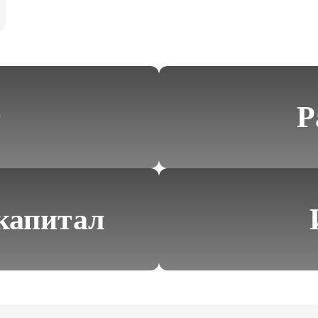
т
Р
капитал