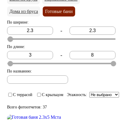
Дома из бруса
Готовые бани
По ширине
:
-
По длине
:
-
По названию
:
С террасой
С крыльцом
Этажность
:
Всего фотоотчетов: 37