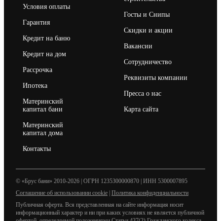
Условия оплаты
Госты и Снипы
Гарантия
Скидки и акции
Кредит на баню
Вакансии
Кредит на дом
Сотрудничество
Рассрочка
Реквизиты компании
Ипотека
Пресса о нас
Материнский
капитал бани
Карта сайта
Материнский
капитал дома
Контакты
© «Брус бани» 2010-2026 | ОГРН 1235300000870 | ИНН 5300007895
Соглашение об использовании cookie
|
Политика конфиденциальности
Публичная оферта. Вся представленная на сайте информация носит
информационный характер и ни при каких условиях не является публичной
офертой, определяемой положениями Статьи 437(2) Гражданского кодекса