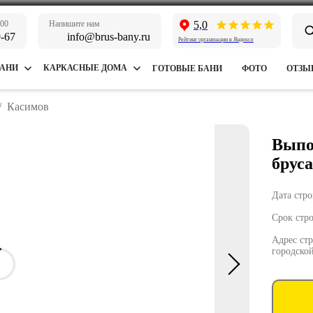
:00
Напишите нам
5,0
9-67
info@brus-bany.ru
Рейтинг организации в Яндексе
БАНИ
КАРКАСНЫЕ ДОМА
ГОТОВЫЕ БАНИ
ФОТО
ОТЗЫ
/
Касимов
Выпо
бруса
Дата стро
Срок стро
Адрес ст
городско