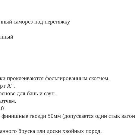
нный саморез под перетяжку
янный
ыки проклеиваются фольгированным скотчем.
орт А".
основе для бань и саун.
котчем.
40.
 финишные гвозди 50мм (допускается один стык вагонк
ганного бруска или доски хвойных пород.