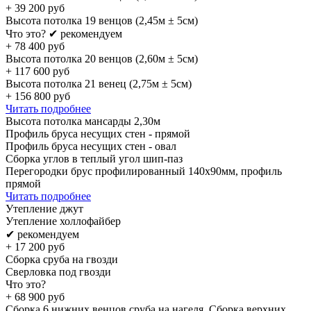
+
39 200
руб
Высота потолка 19 венцов (2,45м ± 5см)
Что это?
✔ рекомендуем
+
78 400
руб
Высота потолка 20 венцов (2,60м ± 5см)
+
117 600
руб
Высота потолка 21 венец (2,75м ± 5см)
+
156 800
руб
Читать подробнее
Высота потолка мансарды 2,30м
Профиль бруса несущих стен - прямой
Профиль бруса несущих стен - овал
Сборка углов в теплый угол шип-паз
Перегородки брус профилированный 140х90мм, профиль
прямой
Читать подробнее
Утепление джут
Утепление холлофайбер
✔ рекомендуем
+
17 200
руб
Сборка сруба на гвозди
Сверловка под гвозди
Что это?
+
68 900
руб
Сборка 6 нижних венцов сруба на нагеля. Сборка верхних