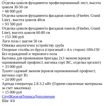
Отделка цоколя фундамента профилированный лист, высота
цоколя 30-50 см
+
68 000
руб
Отделка цоколя фундамента фасадная панель (Fineber, Grand
Line) , высота цоколя 40см
+
93 500
руб
Отделка цоколя фундамента фасадная панель (Fineber, Grand
Line), высота цоколя 60-80 см
+
153 300
руб
Лаги пола с шагом 50 см
Обвязка аналогично устройству сруба
Опорные столбы из бруса (строганый с 4-х сторон) 100х150
Без ограждений и чернового пола
Бытовка для проживания бригады 2x3 эконом (кровля
оцинкованный профлист, вагонка сорт BC, отделка оргалит)
+
33 000
руб
Туалет садовый эконом (кровля оцинкованный профлист,
вагонка сорт B)
+
24 000
руб
Аренда генератора 2.8-3.2 кВт (Горюче-смазочные материалы
за счет заказчика)
+
15 000
руб
Сруб
Кровля
Терраса
Дополнения
Шаг
4
/
4