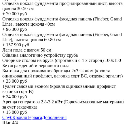
Отделка цоколя фундамента профилированный лист, высота
цоколя 30-50 см
+
70 000
руб
Отделка цоколя фундамента фасадная панель (Fineber, Grand
Line) , высота цоколя 40см
+
96 300
руб
Отделка цоколя фундамента фасадная панель (Fineber, Grand
Line), высота цоколя 60-80 см
+
157 900
руб
Лаги пола с шагом 50 см
Обвязка аналогично устройству сруба
Опорные столбы из бруса (строганый с 4-х сторон) 100х150
Без ограждений и чернового пола
Бытовка для проживания бригады 2x3 эконом (кровля
оцинкованный профлист, вагонка сорт BC, отделка оргалит)
+
33 000
руб
Туалет садовый эконом (кровля оцинкованный профлист,
вагонка сорт B)
+
24 000
руб
Аренда генератора 2.8-3.2 кВт (Горюче-смазочные материалы
за счет заказчика)
+
15 000
руб
Сруб
Кровля
Терраса
Дополнения
Шаг
4
/
4