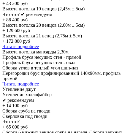
+
43 200
руб
Высота потолка 19 венцов (2,45м ± 5см)
Что это?
✔ рекомендуем
+
86 400
руб
Высота потолка 20 венцов (2,60м ± 5см)
+
129 600
руб
Высота потолка 21 венец (2,75м ± 5см)
+
172 800
руб
Читать подробнее
Высота потолка мансарды 2,30м
Профиль бруса несущих стен - прямой
Профиль бруса несущих стен - овал
Сборка углов в теплый угол шип-паз
Перегородки брус профилированный 140х90мм, профиль
прямой
Читать подробнее
Утепление джут
Утепление холлофайбер
✔ рекомендуем
+
14 100
руб
Сборка сруба на гвозди
Сверловка под гвозди
Что это?
+
65 000
руб
Сборка 6 нижних венцов сруба на нагеля. Сборка верхних