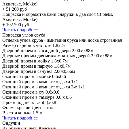
Акватекс, Mokke)
+
51 200
руб
Покраска и обработка бани снаружи в два слоя (Bioteks,
Акватекс, Mokke)
+
102 500
руб
Читать подробнее
Покраска углов сруба
Отделка углов сруба - имитация бруса или доска строганная
Размер парной в чистоте 1,8х2м
Дверной проем для входной двери 2.00х0.88м
Дверные проемы для межкомнатных дверей 2.00х0.88м
Дверной проем в мойку 1.8х0.7м
Дверной проем в парную 1.8х0.7м
Дверной проем в санузел 2.00х0.66м
Оконный проем в мойке 0.6х0.6
Оконный проем в комнате отдыха 1х1
Оконный проем в комнате отдыха 2-е 1х1
Оконный проем в с/у 0.6х0.6
Оконный проем в тамбуре 0.6 х 0.6
Проем под печь 1.35(h)x0.8
Форма крыши Двухскатная
Высота конька 1.5 м
Читать подробнее
Ондулин
Выбранный цвет:
Красный