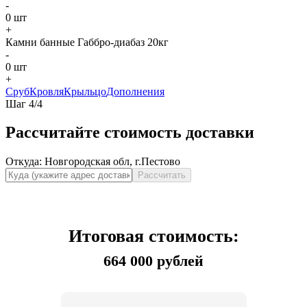
-
0
шт
+
Камни банные Габбро-диабаз 20кг
-
0
шт
+
Сруб
Кровля
Крыльцо
Дополнения
Шаг
4
/
4
Рассчитайте стоимость доставки
Откуда:
Новгородская обл, г.Пестово
Рассчитать
Итоговая стоимость:
664 000 рублей