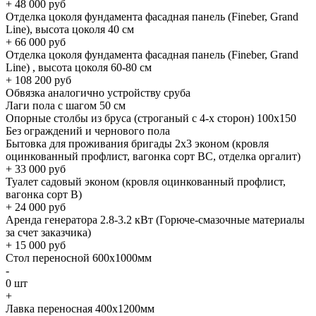
+
48 000
руб
Отделка цоколя фундамента фасадная панель (Fineber, Grand
Line), высота цоколя 40 см
+
66 000
руб
Отделка цоколя фундамента фасадная панель (Fineber, Grand
Line) , высота цоколя 60-80 см
+
108 200
руб
Обвязка аналогично устройству сруба
Лаги пола с шагом 50 см
Опорные столбы из бруса (строганый с 4-х сторон) 100х150
Без ограждений и чернового пола
Бытовка для проживания бригады 2x3 эконом (кровля
оцинкованный профлист, вагонка сорт BC, отделка оргалит)
+
33 000
руб
Туалет садовый эконом (кровля оцинкованный профлист,
вагонка сорт B)
+
24 000
руб
Аренда генератора 2.8-3.2 кВт (Горюче-смазочные материалы
за счет заказчика)
+
15 000
руб
Стол переносной 600х1000мм
-
0
шт
+
Лавка переносная 400х1200мм