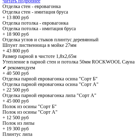
Читать подробнее
Отделка стен - евровагонка
Отделка стен - имитация бруса
+
13 800
руб
Отделка потолка - евровагонка
Отделка потолка - имитация бруса
+
18 900
руб
Отделка углов и стыков плинтус деревянный
Шпунт лиственница в мойке 27мм
+
43 800
руб
Размер парной в чистоте 1,8х2,65м
Утепление в парной стен и потолка 50мм ROCKWOOL Сауна
✔ рекомендуем
+
40 500
руб
Отделка парной евровагонка осина "Сорт Б"
Отделка парной евровагонка осина "Сорт А"
+
22 500
руб
Отделка парной евровагонка липа "Сорт А"
+
45 000
руб
Полок из осины "Cорт Б"
Полок из осины "Cорт А"
+
12 500
руб
Полок из липы
+
19 300
руб
Плинтус липа