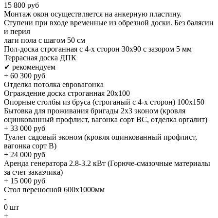
15 800
руб
Монтаж окон осуществляется на анкерную пластину.
Ступени при входе временные из обрезной доски. Без балясин
и перил
лаги пола с шагом 50 см
Пол-доска строганная с 4-х сторон 30х90 с зазором 5 мм
Террасная доска ДПК
✔ рекомендуем
+
60 300
руб
Отделка потолка евровагонка
Ограждение доска строганная 20х100
Опорные столбы из бруса (строганый с 4-х сторон) 100х150
Бытовка для проживания бригады 2x3 эконом (кровля
оцинкованный профлист, вагонка сорт BC, отделка оргалит)
+
33 000
руб
Туалет садовый эконом (кровля оцинкованный профлист,
вагонка сорт B)
+
24 000
руб
Аренда генератора 2.8-3.2 кВт (Горюче-смазочные материалы
за счет заказчика)
+
15 000
руб
Стол переносной 600х1000мм
-
0
шт
+