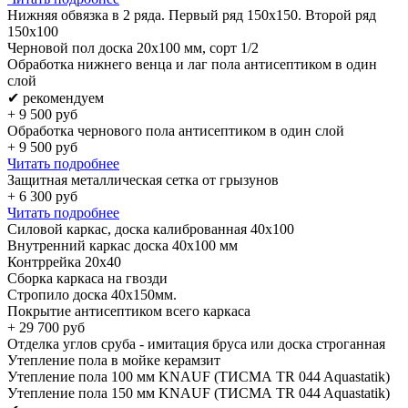
Нижняя обвязка в 2 ряда. Первый ряд 150x150. Второй ряд
150x100
Черновой пол доска 20х100 мм, сорт 1/2
Обработка нижнего венца и лаг пола антисептиком в один
слой
✔ рекомендуем
+
9 500
руб
Обработка чернового пола антисептиком в один слой
+
9 500
руб
Читать подробнее
Защитная металлическая сетка от грызунов
+
6 300
руб
Читать подробнее
Силовой каркас, доска калиброванная 40х100
Внутренний каркас доска 40х100 мм
Контррейка 20х40
Сборка каркаса на гвозди
Стропило доска 40x150мм.
Покрытие антисептиком всего каркаса
+
29 700
руб
Отделка углов сруба - имитация бруса или доска строганная
Утепление пола в мойке керамзит
Утепление пола 100 мм KNAUF (ТИСМА TR 044 Aquastatik)
Утепление пола 150 мм KNAUF (ТИСМА TR 044 Aquastatik)