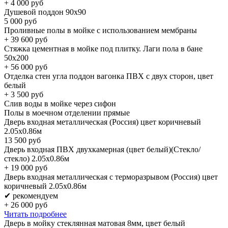
+
4 000
руб
Душевой поддон 90х90
5 000
руб
Проливные полы в мойке с использованием мембраны
+
39 600
руб
Стяжка цементная в мойке под плитку. Лаги пола в бане
50x200
+
56 000
руб
Отделка стен угла поддон вагонка ПВХ с двух сторон, цвет
белый
+
3 500
руб
Слив воды в мойке через сифон
Полы в моечном отделении прямые
Дверь входная металлическая (Россия) цвет коричневый
2.05х0.86м
13 500
руб
Дверь входная ПВХ двухкамерная (цвет белый)(Стекло/
стекло) 2.05х0.86м
+
19 000
руб
Дверь входная металлическая с терморазрывом (Россия) цвет
коричневый 2.05х0.86м
✔ рекомендуем
+
26 000
руб
Читать подробнее
Дверь в мойку стеклянная матовая 8мм, цвет белый