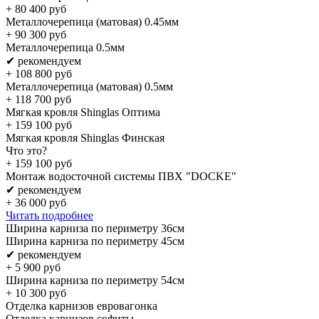
+
80 400
руб
Металлочерепица (матовая) 0.45мм
+
90 300
руб
Металлочерепица 0.5мм
✔ рекомендуем
+
108 800
руб
Металлочерепица (матовая) 0.5мм
+
118 700
руб
Мягкая кровля Shinglas Оптима
+
159 100
руб
Мягкая кровля Shinglas Финская
Что это?
+
159 100
руб
Монтаж водосточной системы ПВХ "DOCKE"
✔ рекомендуем
+
36 000
руб
Читать подробнее
Ширина карниза по периметру 36см
Ширина карниза по периметру 45см
✔ рекомендуем
+
5 900
руб
Ширина карниза по периметру 54см
+
10 300
руб
Отделка карнизов евровагонка
Отделка карнизов софиты