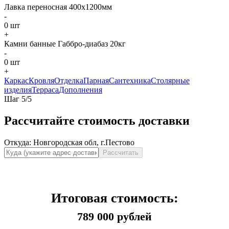
Лавка переносная 400х1200мм
-
0
шт
+
Камни банные Габбро-диабаз 20кг
-
0
шт
+
Каркас
Кровля
Отделка
Парная
Сантехника
Столярные
изделия
Терраса
Дополнения
Шаг
5
/
5
Рассчитайте стоимость доставки
Откуда:
Новгородская обл, г.Пестово
Рассчитать
Итоговая стоимость:
789 000 рублей