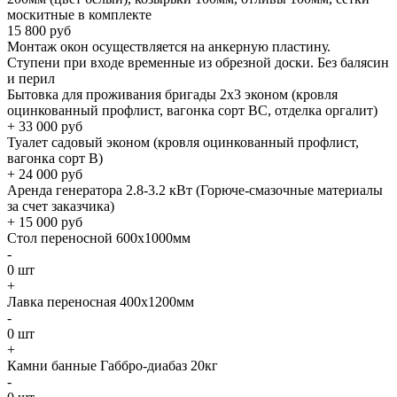
москитные в комплекте
15 800
руб
Монтаж окон осуществляется на анкерную пластину.
Ступени при входе временные из обрезной доски. Без балясин
и перил
Бытовка для проживания бригады 2x3 эконом (кровля
оцинкованный профлист, вагонка сорт BC, отделка оргалит)
+
33 000
руб
Туалет садовый эконом (кровля оцинкованный профлист,
вагонка сорт B)
+
24 000
руб
Аренда генератора 2.8-3.2 кВт (Горюче-смазочные материалы
за счет заказчика)
+
15 000
руб
Стол переносной 600х1000мм
-
0
шт
+
Лавка переносная 400х1200мм
-
0
шт
+
Камни банные Габбро-диабаз 20кг
-