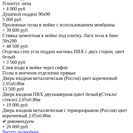
Плинтус липа
+
4 000
руб
Душевой поддон 90х90
5 000
руб
Проливные полы в мойке с использованием мембраны
+
39 600
руб
Стяжка цементная в мойке под плитку. Лаги пола в бане
50x200
+
48 500
руб
Отделка стен угла поддон вагонка ПВХ с двух сторон, цвет
белый
+
3 500
руб
Слив воды в мойке через сифон
Полы в моечном отделении прямые
Дверь входная металлическая (Россия) цвет коричневый
2.05х0.86м
13 500
руб
Дверь входная ПВХ двухкамерная (цвет белый)(Стекло/
стекло) 2.05х0.86м
+
19 000
руб
Дверь входная металлическая с терморазрывом (Россия) цвет
коричневый 2.05х0.86м
✔ рекомендуем
+
26 000
руб
Читать подробнее