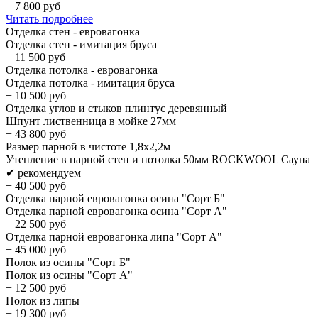
+
7 800
руб
Читать подробнее
Отделка стен - евровагонка
Отделка стен - имитация бруса
+
11 500
руб
Отделка потолка - евровагонка
Отделка потолка - имитация бруса
+
10 500
руб
Отделка углов и стыков плинтус деревянный
Шпунт лиственница в мойке 27мм
+
43 800
руб
Размер парной в чистоте 1,8х2,2м
Утепление в парной стен и потолка 50мм ROCKWOOL Сауна
✔ рекомендуем
+
40 500
руб
Отделка парной евровагонка осина "Сорт Б"
Отделка парной евровагонка осина "Сорт А"
+
22 500
руб
Отделка парной евровагонка липа "Сорт А"
+
45 000
руб
Полок из осины "Cорт Б"
Полок из осины "Cорт А"
+
12 500
руб
Полок из липы
+
19 300
руб