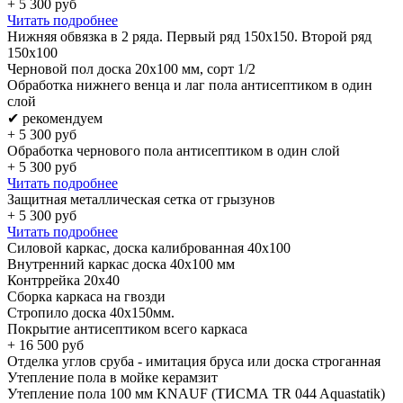
+
5 300
руб
Читать подробнее
Нижняя обвязка в 2 ряда. Первый ряд 150x150. Второй ряд
150x100
Черновой пол доска 20х100 мм, сорт 1/2
Обработка нижнего венца и лаг пола антисептиком в один
слой
✔ рекомендуем
+
5 300
руб
Обработка чернового пола антисептиком в один слой
+
5 300
руб
Читать подробнее
Защитная металлическая сетка от грызунов
+
5 300
руб
Читать подробнее
Силовой каркас, доска калиброванная 40х100
Внутренний каркас доска 40х100 мм
Контррейка 20х40
Сборка каркаса на гвозди
Стропило доска 40x150мм.
Покрытие антисептиком всего каркаса
+
16 500
руб
Отделка углов сруба - имитация бруса или доска строганная
Утепление пола в мойке керамзит
Утепление пола 100 мм KNAUF (ТИСМА TR 044 Aquastatik)