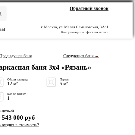
Обратный звонок
г. Москва, ул. Малая Семеновская, 3Ас1
ВЫ
Консультации в офисе по записи
Предыдущая баня
Следующая баня
→
аркасная баня 3x4 «Рязань»
Общая площадь
Парная
12 м²
5 м²
Кол-во комнат
1
тделкой
т
543 000
руб
 входит в стоимость?