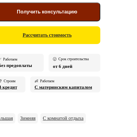
Получить консультацию
Рассчитать стоимость
🕝 Срок строительства
 Работаем
Без предоплаты
от 6 дней
 Строим
👶 Работаем
В кредит
С материнским капиталом
льшая
Зимняя
С комнатой отдыха