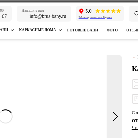
:00
Напишите нам
5,0
9-67
info@brus-bany.ru
Рейтинг организации в Яндексе
БАНИ
КАРКАСНЫЕ ДОМА
ГОТОВЫЕ БАНИ
ФОТО
ОТЗЫ
←
К
С о
о
Что