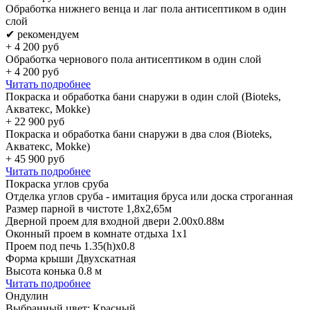
Обработка нижнего венца и лаг пола антисептиком в один
слой
✔ рекомендуем
+
4 200
руб
Обработка чернового пола антисептиком в один слой
+
4 200
руб
Читать подробнее
Покраска и обработка бани снаружи в один слой (Bioteks,
Акватекс, Mokke)
+
22 900
руб
Покраска и обработка бани снаружи в два слоя (Bioteks,
Акватекс, Mokke)
+
45 900
руб
Читать подробнее
Покраска углов сруба
Отделка углов сруба - имитация бруса или доска строганная
Размер парной в чистоте 1,8х2,65м
Дверной проем для входной двери 2.00х0.88м
Оконный проем в комнате отдыха 1х1
Проем под печь 1.35(h)x0.8
Форма крыши Двухскатная
Высота конька 0.8 м
Читать подробнее
Ондулин
Выбранный цвет:
Красный