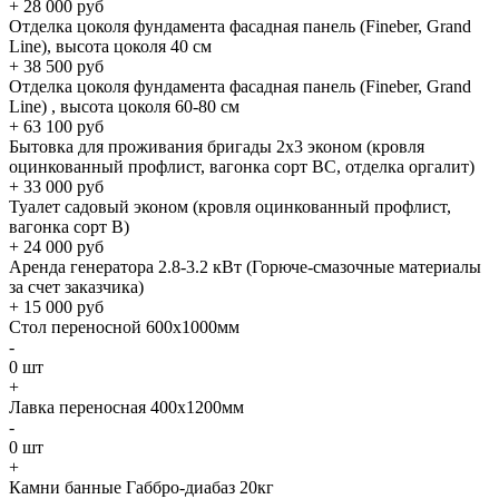
+
28 000
руб
Отделка цоколя фундамента фасадная панель (Fineber, Grand
Line), высота цоколя 40 см
+
38 500
руб
Отделка цоколя фундамента фасадная панель (Fineber, Grand
Line) , высота цоколя 60-80 см
+
63 100
руб
Бытовка для проживания бригады 2x3 эконом (кровля
оцинкованный профлист, вагонка сорт BC, отделка оргалит)
+
33 000
руб
Туалет садовый эконом (кровля оцинкованный профлист,
вагонка сорт B)
+
24 000
руб
Аренда генератора 2.8-3.2 кВт (Горюче-смазочные материалы
за счет заказчика)
+
15 000
руб
Стол переносной 600х1000мм
-
0
шт
+
Лавка переносная 400х1200мм
-
0
шт
+
Камни банные Габбро-диабаз 20кг