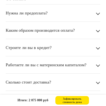
Нужна ли предоплата?
Каким образом производится оплата?
Строите ли вы в кредит?
Работаете ли вы с материнским капиталом?
Сколько стоит доставка?
От чего зависит итоговая стоимость проекта?
Зафиксировать
Итого: 2 075 000 руб
стоимость дома