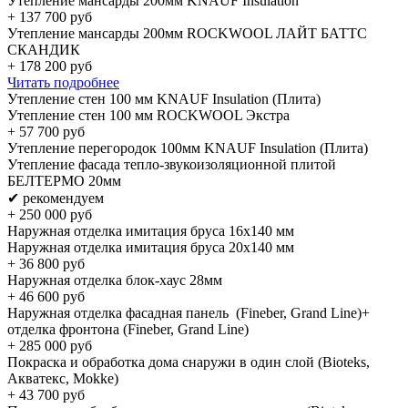
Утепление мансарды 200мм KNAUF Insulation
+
137 700
руб
Утепление мансарды 200мм ROCKWOOL ЛАЙТ БАТТС
СКАНДИК
+
178 200
руб
Читать подробнее
Утепление стен 100 мм KNAUF Insulation (Плита)
Утепление стен 100 мм ROCKWOOL Экстра
+
57 700
руб
Утепление перегородок 100мм KNAUF Insulation (Плита)
Утепление фасада тепло-звукоизоляционной плитой
БЕЛТЕРМО 20мм
✔ рекомендуем
+
250 000
руб
Наружная отделка имитация бруса 16х140 мм
Наружная отделка имитация бруса 20х140 мм
+
36 800
руб
Наружная отделка блок-хаус 28мм
+
46 600
руб
Наружная отделка фасадная панель (Fineber, Grand Line)+
отделка фронтона (Fineber, Grand Line)
+
285 000
руб
Покраска и обработка дома снаружи в один слой (Bioteks,
Акватекс, Mokke)
+
43 700
руб