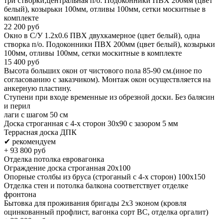
три створки,центральная п/о. Подоконники ПВХ 200мм (цвет
белый), козырьки 100мм, отливы 100мм, сетки москитные в
комплекте
22 200
руб
Окно в С/У 1.2х0.6 ПВХ двухкамерное (цвет белый), одна
створка п/о. Подоконники ПВХ 200мм (цвет белый), козырьки
100мм, отливы 100мм, сетки москитные в комплекте
15 400
руб
Высота больших окон от чистового пола 85-90 см.(иное по
согласованию с заказчиком). Монтаж окон осуществляется на
анкерную пластину.
Ступени при входе временные из обрезной доски. Без балясин
и перил
лаги с шагом 50 см
Доска строганная с 4-х сторон 30х90 с зазором 5 мм
Террасная доска ДПК
✔ рекомендуем
+
93 800
руб
Отделка потолка евровагонка
Ограждение доска строганная 20х100
Опорные столбы из бруса (строганый с 4-х сторон) 100х150
Отделка стен и потолка балкона соответствует отделке
фронтона
Бытовка для проживания бригады 2x3 эконом (кровля
оцинкованный профлист, вагонка сорт BC, отделка оргалит)