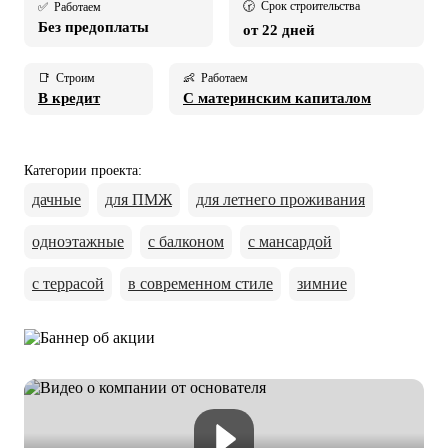
🕝 Срок строительства
✅ Работаем
Без предоплаты
от 22 дней
📑 Строим
👶 Работаем
В кредит
С материнским капиталом
Категории проекта
:
дачные
для ПМЖ
для летнего проживания
одноэтажные
с балконом
с мансардой
с террасой
в современном стиле
зимние