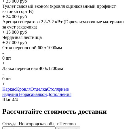
+
33 000
руб
Туалет садовый эконом (кровля оцинкованный профлист,
вагонка сорт B)
+
24 000
руб
Аренда генератора 2.8-3.2 кВт (Горюче-смазочные материалы
за счет заказчика)
+
15 000
руб
Чердачная лестница
+
27 000
руб
Стол переносной 600х1000мм
-
0
шт
+
Лавка переносная 400х1200мм
-
0
шт
+
Каркас
Кровля
Отделка
Столярные
изделия
Терраса
Балкон
Дополнения
Шаг
4
/
4
Рассчитайте стоимость доставки
Откуда:
Новгородская обл, г.Пестово