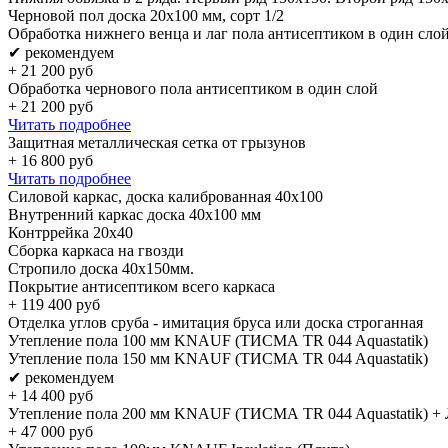
Черновой пол доска 20х100 мм, сорт 1/2
Обработка нижнего венца и лаг пола антисептиком в один сло
✔ рекомендуем
+
21 200
руб
Обработка чернового пола антисептиком в один слой
+
21 200
руб
Читать подробнее
Защитная металлическая сетка от грызунов
+
16 800
руб
Читать подробнее
Силовой каркас, доска калиброванная 40х100
Внутренний каркас доска 40х100 мм
Контррейка 20х40
Сборка каркаса на гвозди
Стропило доска 40x150мм.
Покрытие антисептиком всего каркаса
+
119 400
руб
Отделка углов сруба - имитация бруса или доска строганная
Утепление пола 100 мм KNAUF (ТИСМА TR 044 Aquastatik)
Утепление пола 150 мм KNAUF (ТИСМА TR 044 Aquastatik)
✔ рекомендуем
+
14 400
руб
Утепление пола 200 мм KNAUF (ТИСМА TR 044 Aquastatik) + 
+
47 000
руб