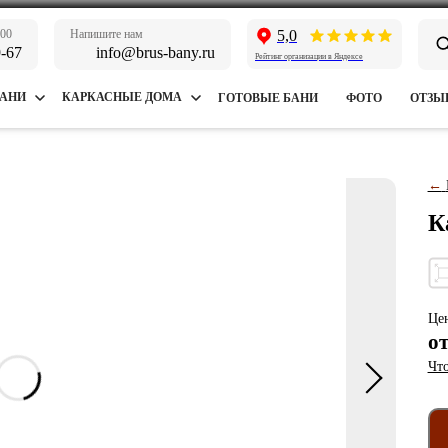
:00
Напишите нам
5,0
9-67
info@brus-bany.ru
Рейтинг организации в Яндексе
БАНИ
КАРКАСНЫЕ ДОМА
ГОТОВЫЕ БАНИ
ФОТО
ОТЗЫ
←
К
Цен
о
Что