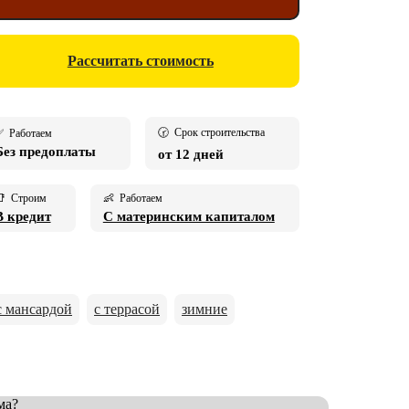
Рассчитать стоимость
🕝 Срок строительства
 Работаем
Без предоплаты
от 12 дней
 Строим
👶 Работаем
В кредит
С материнским капиталом
с мансардой
с террасой
зимние