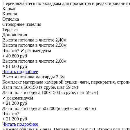
Переключайтесь по вкладкам для просмотра и редактирования 
Каркас
Кровля
Отделка
Столярные изделия
Терраса
Дополнения
Высота потолка в чистоте 2,40м
Высота потолка в чистоте 2,50м
Что это?
✔ рекомендуем
+
40 800
руб
Высота потолка в чистоте 2,60м
+
81 600
руб
Читать подробнее
Высота потолка мансарды 2.3м
Комплект материала камерной сушки, лаги, перекрытия, строп
Лаги пола 50х150 (в срубе, шаг 59 см)
Лаги пола из бруса 100х150 (в срубе, шаг 59 см)
✔ рекомендуем
+
21 200
руб
Лаги пола из бруса 50х200 (в срубе, шаг 59 см)
Что это?
+
21 200
руб
Читать подробнее
Нижняя обвязка в 2 ряда. Первый ряд 150x150. Второй ряд 150