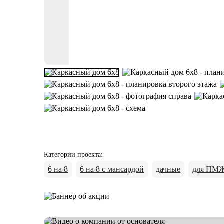
Категории проекта
:
6 на 8
6 на 8 с мансардой
дачные
для ПМ