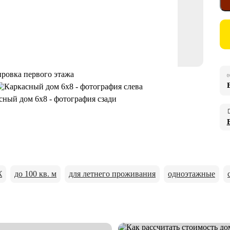
✅

Ж
до 100 кв. м
для летнего проживания
одноэтажные