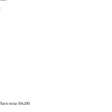
й
Лаги пола 50х200