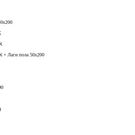
50х200
К
К
+ Лаги пола 50х200
00
)