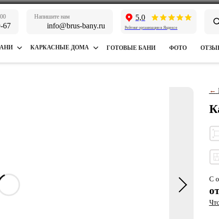
:00
Напишите нам
5,0
9-67
info@brus-bany.ru
Рейтинг организации в Яндексе
БАНИ
КАРКАСНЫЕ ДОМА
ГОТОВЫЕ БАНИ
ФОТО
ОТЗЫ
←
К
С о
о
Что