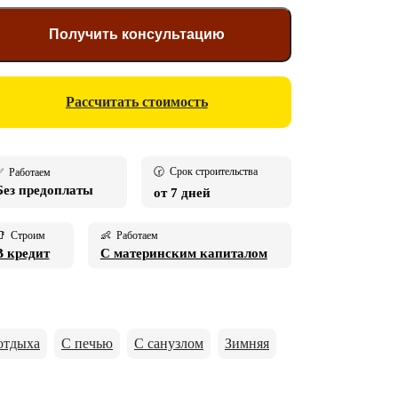
Получить консультацию
Рассчитать стоимость
🕝 Срок строительства
 Работаем
Без предоплаты
от 7 дней
 Строим
👶 Работаем
В кредит
С материнским капиталом
отдыха
С печью
С санузлом
Зимняя