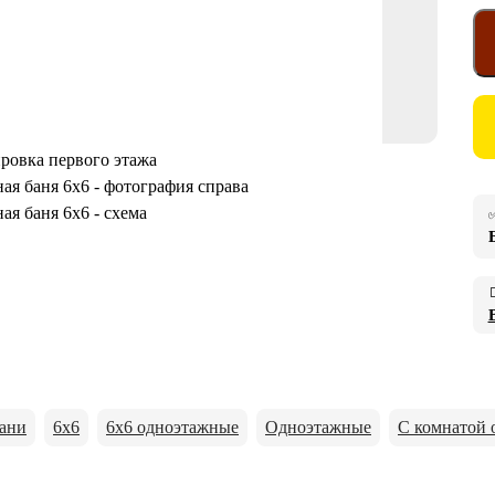
✅

ани
6х6
6х6 одноэтажные
Одноэтажные
С комнатой 