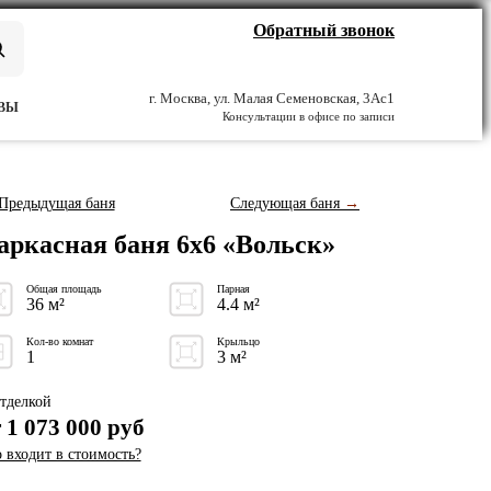
Обратный звонок
г. Москва, ул. Малая Семеновская, 3Ас1
ВЫ
Консультации в офисе по записи
Предыдущая баня
Следующая баня
→
аркасная баня 6x6 «Вольск»
Общая площадь
Парная
36 м²
4.4 м²
Кол-во комнат
Крыльцо
1
3 м²
тделкой
т
1 073 000
руб
 входит в стоимость?