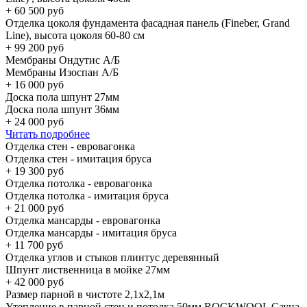
+
60 500
руб
Отделка цоколя фундамента фасадная панель (Fineber, Grand
Line), высота цоколя 60-80 см
+
99 200
руб
Мембраны Ондутис А/Б
Мембраны Изоспан А/Б
+
16 000
руб
Доска пола шпунт 27мм
Доска пола шпунт 36мм
+
24 000
руб
Читать подробнее
Отделка стен - евровагонка
Отделка стен - имитация бруса
+
19 300
руб
Отделка потолка - евровагонка
Отделка потолка - имитация бруса
+
21 000
руб
Отделка мансарды - евровагонка
Отделка мансарды - имитация бруса
+
11 700
руб
Отделка углов и стыков плинтус деревянный
Шпунт лиственница в мойке 27мм
+
42 000
руб
Размер парной в чистоте 2,1х2,1м
Утепление в парной стен и потолка 50мм ROCKWOOL Сауна