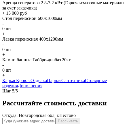
Аренда генератора 2.8-3.2 кВт (Горюче-смазочные материалы
за счет заказчика)
+
15 000
руб
Стол переносной 600х1000мм
-
0
шт
+
Лавка переносная 400х1200мм
-
0
шт
+
Камни банные Габбро-диабаз 20кг
-
0
шт
+
Каркас
Кровля
Отделка
Парная
Сантехника
Столярные
изделия
Дополнения
Шаг
5
/
5
Рассчитайте стоимость доставки
Откуда:
Новгородская обл, г.Пестово
Рассчитать