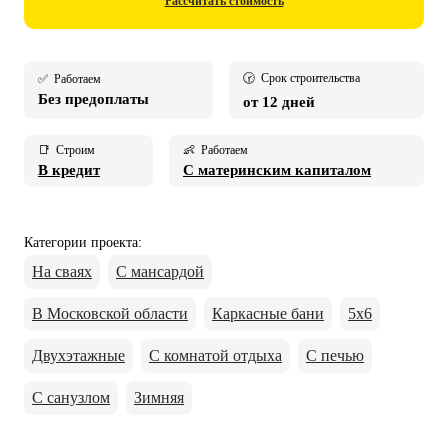
Рассчитать стоимость
🕝 Срок строительства
✅ Работаем
Без предоплаты
от 12 дней
📑 Строим
👶 Работаем
В кредит
С материнским капиталом
Категории проекта
:
На сваях
С мансардой
В Московской области
Каркасные бани
5х6
Двухэтажные
С комнатой отдыха
С печью
С санузлом
Зимняя