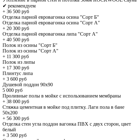
✔ рекомендуем
+
36 500
руб
Отделка парной евровагонка осина "Сорт Б"
Отделка парной евровагонка осина "Сорт А"
+
20 300
руб
Отделка парной евровагонка липа "Сорт А"
+
40 500
руб
Полок из осины "Cорт Б"
Полок из осины "Cорт А"
+
11 300
руб
Полок из липы
+
17 300
руб
Плинтус липа
+
3 600
руб
Душевой поддон 90х90
5 000
руб
Проливные полы в мойке с использованием мембраны
+
38 000
руб
Стяжка цементная в мойке под плитку. Лаги пола в бане
50x200
+
56 300
руб
Отделка стен угла поддон вагонка ПВХ с двух сторон, цвет
белый
+
3 500
руб