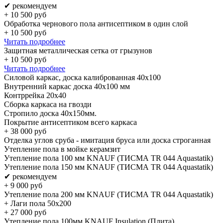
✔ рекомендуем
+
10 500
руб
Обработка чернового пола антисептиком в один слой
+
10 500
руб
Читать подробнее
Защитная металлическая сетка от грызунов
+
10 500
руб
Читать подробнее
Силовой каркас, доска калиброванная 40х100
Внутренний каркас доска 40х100 мм
Контррейка 20х40
Сборка каркаса на гвозди
Стропило доска 40x150мм.
Покрытие антисептиком всего каркаса
+
38 000
руб
Отделка углов сруба - имитация бруса или доска строганная
Утепление пола в мойке керамзит
Утепление пола 100 мм KNAUF (ТИСМА TR 044 Aquastatik)
Утепление пола 150 мм KNAUF (ТИСМА TR 044 Aquastatik)
✔ рекомендуем
+
9 000
руб
Утепление пола 200 мм KNAUF (ТИСМА TR 044 Aquastatik)
+ Лаги пола 50х200
+
27 000
руб
Утепление пола 100мм KNAUF Insulation (Плита)