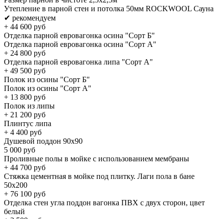
Утепление в парной стен и потолка 50мм ROCKWOOL Сауна
✔ рекомендуем
+
44 600
руб
Отделка парной евровагонка осина "Сорт Б"
Отделка парной евровагонка осина "Сорт А"
+
24 800
руб
Отделка парной евровагонка липа "Сорт А"
+
49 500
руб
Полок из осины "Cорт Б"
Полок из осины "Cорт А"
+
13 800
руб
Полок из липы
+
21 200
руб
Плинтус липа
+
4 400
руб
Душевой поддон 90х90
5 000
руб
Проливные полы в мойке с использованием мембраны
+
44 700
руб
Стяжка цементная в мойке под плитку. Лаги пола в бане
50x200
+
76 100
руб
Отделка стен угла поддон вагонка ПВХ с двух сторон, цвет
белый