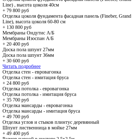
Line) , высота цоколя 40см
+
79 800
руб
Отделка цоколя фундамента фасадная панель (Fineber, Grand
Line), высота цоколя 60-80 см
+
130 800
руб
Мембраны Ондутис А/Б
Мембраны Изоспан А/Б
+
20 400
руб
Доска пола шпунт 27мм
Доска пола шпунт 36мм
+
30 600
руб
Читать подробнее
Отделка стен - евровагонка
Отделка стен - имитация бруса
+
24 800
руб
Отделка потолка - евровагонка
Отделка потолка - имитация бруса
+
35 700
руб
Отделка мансарды - евровагонка
Отделка мансарды - имитация бруса
+
49 700
руб
Отделка углов и стыков плинтус деревянный
Шпунт лиственница в мойке 27мм
+
49 400
руб
Размер парной в чистоте 2,5х2,5м