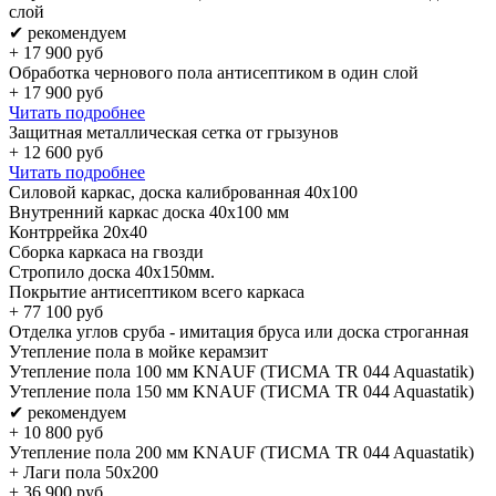
слой
✔ рекомендуем
+
17 900
руб
Обработка чернового пола антисептиком в один слой
+
17 900
руб
Читать подробнее
Защитная металлическая сетка от грызунов
+
12 600
руб
Читать подробнее
Силовой каркас, доска калиброванная 40х100
Внутренний каркас доска 40х100 мм
Контррейка 20х40
Сборка каркаса на гвозди
Стропило доска 40x150мм.
Покрытие антисептиком всего каркаса
+
77 100
руб
Отделка углов сруба - имитация бруса или доска строганная
Утепление пола в мойке керамзит
Утепление пола 100 мм KNAUF (ТИСМА TR 044 Aquastatik)
Утепление пола 150 мм KNAUF (ТИСМА TR 044 Aquastatik)
✔ рекомендуем
+
10 800
руб
Утепление пола 200 мм KNAUF (ТИСМА TR 044 Aquastatik)
+ Лаги пола 50х200
+
36 900
руб