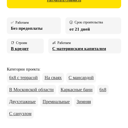
Рассчитать стоимость
🕝 Срок строительства
✅ Работаем
Без предоплаты
от 21 дней
📑 Строим
👶 Работаем
В кредит
С материнским капиталом
Категории проекта
:
6х8 с террасой
На сваях
С мансардой
В Московской области
Каркасные бани
6х8
Двухэтажные
Премиальные
Зимняя
С санузлом