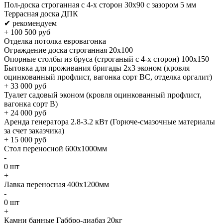
Пол-доска строганная с 4-х сторон 30х90 с зазором 5 мм
Террасная доска ДПК
✔ рекомендуем
+
100 500
руб
Отделка потолка евровагонка
Ограждение доска строганная 20х100
Опорные столбы из бруса (строганый с 4-х сторон) 100х150
Бытовка для проживания бригады 2x3 эконом (кровля
оцинкованный профлист, вагонка сорт BC, отделка оргалит)
+
33 000
руб
Туалет садовый эконом (кровля оцинкованный профлист,
вагонка сорт B)
+
24 000
руб
Аренда генератора 2.8-3.2 кВт (Горюче-смазочные материалы
за счет заказчика)
+
15 000
руб
Стол переносной 600х1000мм
-
0
шт
+
Лавка переносная 400х1200мм
-
0
шт
+
Камни банные Габбро-диабаз 20кг