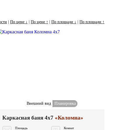
ости
|
По цене ↓
|
По цене ↑
|
По площади ↓
|
По площади ↑
Внешний вид
Планировка
Каркасная баня 4x7
«Коломна»
Площадь
Комнат