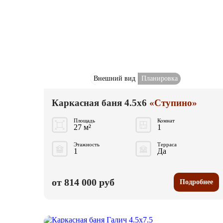
Внешний вид
Планировка
Каркасная баня 4.5x6
«Ступино»
Площадь
Комнат
27 м²
1
Этажность
Терраса
1
Да
от 814 000 руб
Подробнее