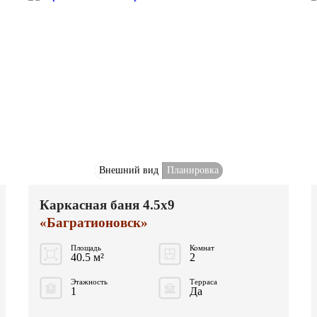
Внешний вид
Планировка
Каркасная баня 4.5x9
«Багратионовск»
Площадь
Комнат
40.5 м²
2
Этажность
Терраса
1
Да