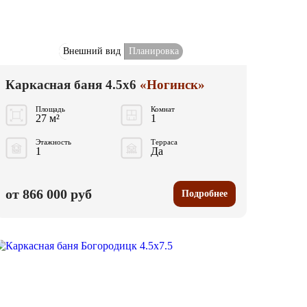
Внешний вид
Планировка
Каркасная баня 4.5x6
«Ногинск»
Площадь
Комнат
27 м²
1
Этажность
Терраса
1
Да
от 866 000 руб
Подробнее