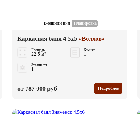
Внешний вид
Планировка
Каркасная баня 4.5x5
«Волхов»
Площадь
Комнат
22.5 м²
1
Этажность
1
от 787 000 руб
Подробнее