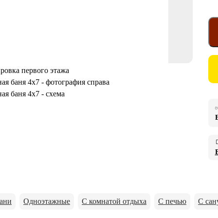
✅

ани
Одноэтажные
С комнатой отдыха
С печью
С сан