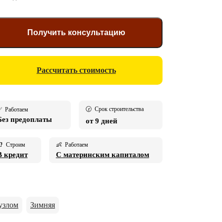
Получить консультацию
Рассчитать стоимость
🕝 Срок строительства
 Работаем
Без предоплаты
от 9 дней
 Строим
👶 Работаем
В кредит
С материнским капиталом
узлом
Зимняя