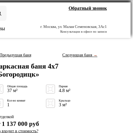
Обратный звонок
г. Москва, ул. Малая Семеновская, 3Ас1
ВЫ
Консультации в офисе по записи
Предыдущая баня
Следующая баня
→
аркасная баня 4x7
Богородицк»
Общая площадь
Парная
37 м²
4.8 м²
Кол-во комнат
Крыльцо
1
3 м²
тделкой
т
1 137 000
руб
 входит в стоимость?