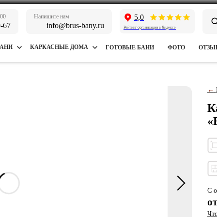
:00
Напишите нам
5,0
9-67
info@brus-bany.ru
Рейтинг организации в Яндексе
БАНИ
КАРКАСНЫЕ ДОМА
ГОТОВЫЕ БАНИ
ФОТО
ОТЗЫ
←
К
«
С о
о
Что