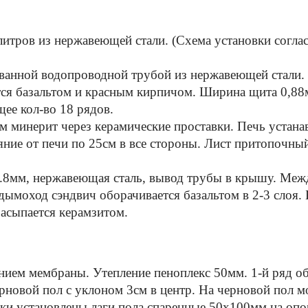
литров из нержавеющей стали. (Схема установки согла
ванной водопроводной трубой из нержавеющей стали.
ется базальтом и красным кирпичом. Ширина щита 0,88
ее кол-во 18 рядов.
м минерит через керамические проставки. Печь устанавл
тояние от печи по 25см в все стороны. Лист притопочн
.8мм, нержавеющая сталь, вывод трубы в крышу. Меж
ымоход сэндвич оборачивается базальтом в 2-3 слоя. 
засыпается керамзитом.
ием мембраны. Утепление пеноплекс 50мм. 1-й ряд об
рновой пол с уклоном 3см в центр. На черновой пол м
и установлены лаги пола спаренные 50х100мм на опо