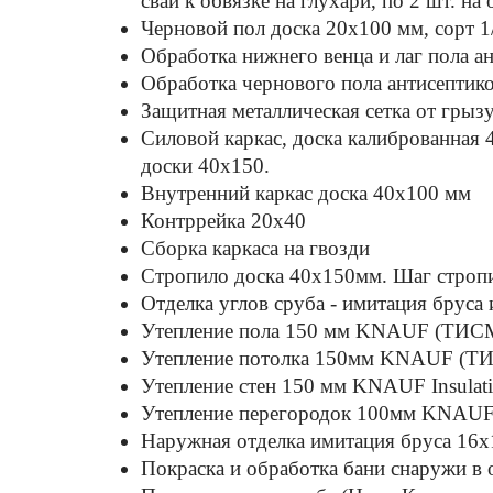
свай к обвязке на глухари, по 2 шт. на 
Черновой пол доска 20х100 мм, сорт 1
Обработка нижнего венца и лаг пола а
Обработка чернового пола антисептико
Защитная металлическая сетка от грыз
Силовой каркас, доска калиброванная 
доски 40х150.
Внутренний каркас доска 40х100 мм
Контррейка 20х40
Сборка каркаса на гвозди
Стропило доска 40x150мм. Шаг стропи
Отделка углов сруба - имитация бруса 
Утепление пола 150 мм KNAUF (ТИСМ
Утепление потолка 150мм KNAUF (ТИ
Утепление стен 150 мм KNAUF Insulati
Утепление перегородок 100мм KNAUF I
Наружная отделка имитация бруса 16
Покраска и обработка бани снаружи в о