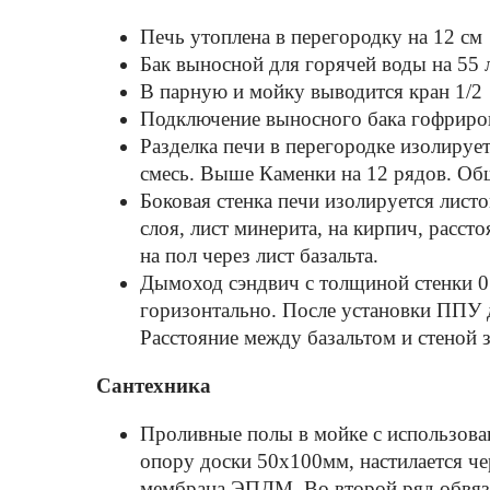
Печь утоплена в перегородку на 12 см
Бак выносной для горячей воды на 55 
В парную и мойку выводится кран 1/2
Подключение выносного бака гофриро
Разделка печи в перегородке изолиру
смесь. Выше Каменки на 12 рядов. Общ
Боковая стенка печи изолируется листо
слоя, лист минерита, на кирпич, расс
на пол через лист базальта.
Дымоход сэндвич с толщиной стенки 0
горизонтально. После установки ППУ д
Расстояние между базальтом и стеной 
Сантехника
Проливные полы в мойке с использован
опору доски 50х100мм, настилается че
мембрана ЭПДМ. Во второй ряд обвязк