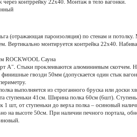
ж через контррейку 22х40. Монтаж в тело вагонки.
янный
льга (отражающая пароизоляция) по стенам и потолку.
м. Вертикально монтируется контрейка 22х40. Набива
 50мм ROCKWOOL Сауна
орт А". Стыки проклеиваются алюминиевым скотчем. Н
 финишные гвозди 50мм (допускается один стык вагонк
периметру.
полка выполняется из строганного бруска или доски х
та ступеньки 41см. Ширина полка 60см (6шт). Ступень
 1 шт, от ступеньки до верха полка – осиновый наличн
но на высоте 50см. При наличии печного портала, об
синовый.