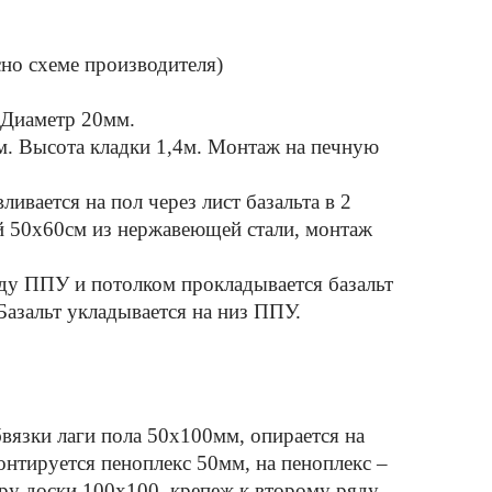
сно схеме производителя)
 Диаметр 20мм.
м. Высота кладки 1,4м. Mонтаж на печную
ивается на пол через лист базальта в 2
ый 50х60см из нержавеющей стали, монтаж
ду ППУ и потолком прокладывается базальт
Базальт укладывается на низ ППУ.
вязки лаги пола 50х100мм, опирается на
онтируется пеноплекс 50мм, на пеноплекс –
ру доски 100х100, крепеж к второму ряду