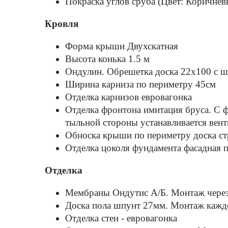
Покраска углов сруба (Цвет: Коричнев
Кровля
Форма крыши Двухскатная
Высота конька 1.5 м
Ондулин. Обрешетка доска 22х100 с ш
Ширина карниза по периметру 45см
Отделка карнизов евровагонка
Отделка фронтона имитация бруса. С ф
тыльной стороны устанавливается вент
Обноска крыши по периметру доска стр
Отделка цоколя фундамента фасадная п
Отделка
Мембраны Ондутис А/Б. Монтаж через
Доска пола шпунт 27мм. Монтаж каждо
Отделка стен - евровагонка