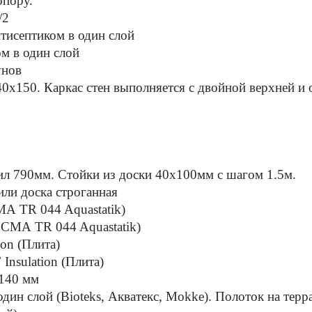
опору.
/2
нтисептиком в один слой
м в один слой
унов
40х150. Каркас стен выполняется с двойной верхней и
л 790мм. Стойки из доски 40х100мм с шагом 1.5м.
или доска строганная
А TR 044 Aquastatik)
СМА TR 044 Aquastatik)
on (Плита)
nsulation (Плита)
х140 мм
дин слой (Bioteks, Акватекс, Mokke). Полоток на терра