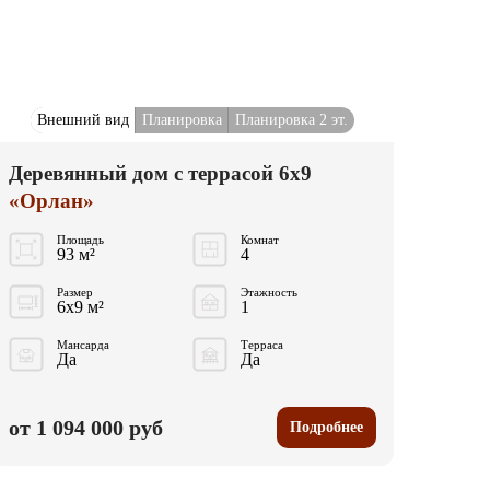
Внешний вид
Планировка
Планировка 2 эт.
Деревянный дом с террасой 6x9
«Орлан»
Площадь
Комнат
93 м²
4
Размер
Этажность
6x9 м²
1
Мансарда
Терраса
Да
Да
от 1 094 000 руб
Подробнее