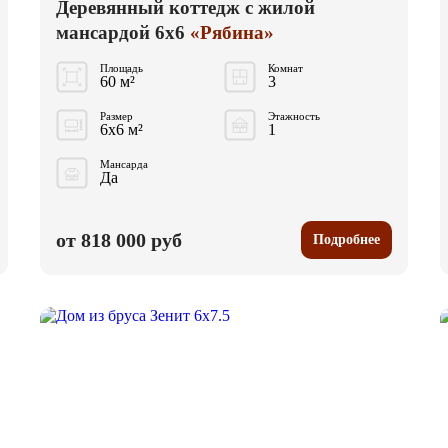
Деревянный коттедж с жилой
мансардой 6x6
«Рябина»
Площадь
Комнат
60 м²
3
Размер
Этажность
6x6 м²
1
Мансарда
Да
от 818 000 руб
Подробнее