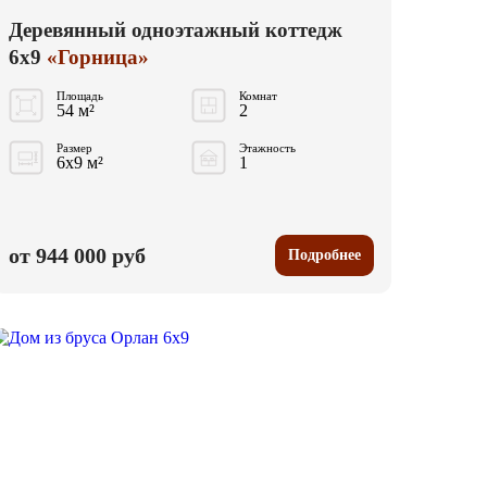
Деревянный одноэтажный коттедж
6x9
«Горница»
Площадь
Комнат
54 м²
2
Размер
Этажность
6x9 м²
1
от 944 000 руб
Подробнее