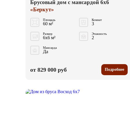
Брусовый дом с мансардой 6x6
«Беркут»
Площадь
Комнат
60 м²
3
Размер
Этажность
6x6 м²
2
Мансарда
Да
от 829 000 руб
Подробнее