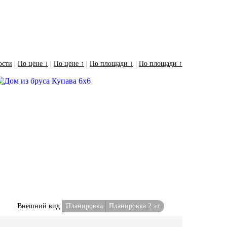
ости
|
По цене ↓
|
По цене ↑
|
По площади ↓
|
По площади ↑
Внешний вид
Планировка
Планировка 2 эт.