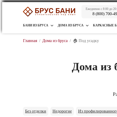
Ежедневно с 8:00 до 20
8 (800) 700-4
БАНИ ИЗ БРУСА
ДОМА ИЗ БРУСА
КАРКАСНЫЕ 
Главная
/
Дома из бруса
/
🏠 Под усадку
Дома из 
Р
Без отделки
Недорогие
Из профилированног