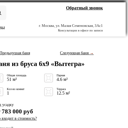
Обратный звонок
г. Москва, ул. Малая Семеновская, 3Ас1
ВЫ
Консультации в офисе по записи
Предыдущая баня
Следующая баня
→
аня из бруса 6x9 «Вытегра»
Общая площадь
Парная
51 м²
4.6 м²
Кол-во комнат
Терраса
1
12.5 м²
 усадку
т
783 000
руб
 входит в стоимость?