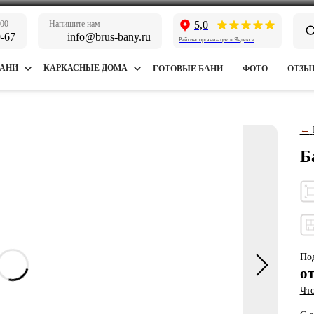
:00
Напишите нам
5,0
9-67
info@brus-bany.ru
Рейтинг организации в Яндексе
БАНИ
КАРКАСНЫЕ ДОМА
ГОТОВЫЕ БАНИ
ФОТО
ОТЗЫ
←
Б
Под
о
Что