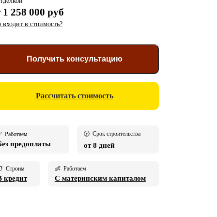
тделкой
т
1 258 000 руб
 входит в стоимость?
Получить консультацию
Рассчитать стоимость
🕝 Срок строительства
 Работаем
Без предоплаты
от 8 дней
 Строим
👶 Работаем
В кредит
С материнским капиталом