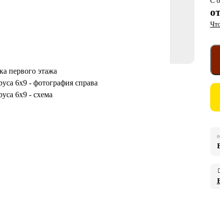
С о
о
Что
✅
