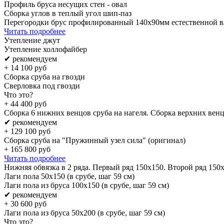
Профиль бруса несущих стен - овал
Сборка углов в теплый угол шип-паз
Перегородки брус профилированный 140х90мм естественной в
Читать подробнее
Утепление джут
Утепление холлофайбер
✔ рекомендуем
+
14 100
руб
Сборка сруба на гвозди
Сверловка под гвозди
Что это?
+
44 400
руб
Сборка 6 нижних венцов сруба на нагеля. Сборка верхних венц
✔ рекомендуем
+
129 100
руб
Сборка сруба на "Пружинный узел сила" (оригинал)
+
165 800
руб
Читать подробнее
Нижняя обвязка в 2 ряда. Первый ряд 150x150. Второй ряд 150
Лаги пола 50х150 (в срубе, шаг 59 см)
Лаги пола из бруса 100х150 (в срубе, шаг 59 см)
✔ рекомендуем
+
30 600
руб
Лаги пола из бруса 50х200 (в срубе, шаг 59 см)
Что это?