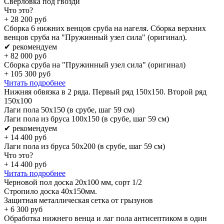
Сверловка под гвозди
Что это?
+
28 200
руб
Сборка 6 нижних венцов сруба на нагеля. Сборка верхних
венцов сруба на "Пружинный узел сила" (оригинал).
✔ рекомендуем
+
82 000
руб
Сборка сруба на "Пружинный узел сила" (оригинал)
+
105 300
руб
Читать подробнее
Нижняя обвязка в 2 ряда. Первый ряд 150x150. Второй ряд
150x100
Лаги пола 50х150 (в срубе, шаг 59 см)
Лаги пола из бруса 100х150 (в срубе, шаг 59 см)
✔ рекомендуем
+
14 400
руб
Лаги пола из бруса 50х200 (в срубе, шаг 59 см)
Что это?
+
14 400
руб
Читать подробнее
Черновой пол доска 20х100 мм, сорт 1/2
Стропило доска 40x150мм.
Защитная металлическая сетка от грызунов
+
6 300
руб
Обработка нижнего венца и лаг пола антисептиком в один