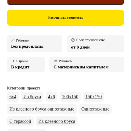
Рассчитать стоимость
🕝 Срок строительства
✅ Работаем
Без предоплаты
от 8 дней
📑 Строим
👶 Работаем
В кредит
С материнским капиталом
Категории проекта
:
6х4
Из бруса
4х6
100х150
150х150
Из клееного бруса одноэтажные
Одноэтажные
С терассой
Из клееного бруса