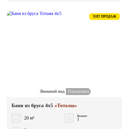
ХИТ ПРОДАЖ
Внешний вид
Планировка
Баня из бруса 4x5
«Тотьма»
Комнат
20 м²
1