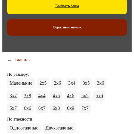
Выбрать баню
Обратный звонок
←
Главная
По размеру
:
Маленькие
2х5
2х6
3x4
3x5
3x6
3x7
3x8
4x4
4x5
4x6
5x5
5x6
5x7
6x6
6x7
6x8
6x9
7x7
По этажности
:
Одноэтажные
Двухэтажные