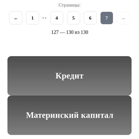
Страницы:
••
←
1
4
5
6
7
→
127 — 130 из 130
Кредит
Материнский капитал