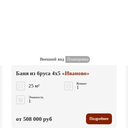
Внешний вид
Планировка
Баня из бруса 4x5
«Иваново»
Комнат
25 м²
1
Этажность
1
от 508 000 руб
Подробнее