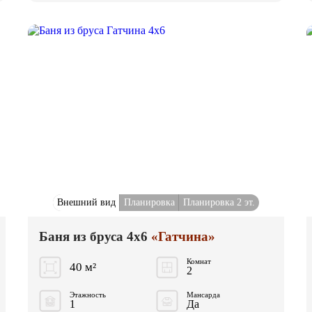
Внешний вид
Планировка
Планировка 2 эт.
Баня из бруса 4x6
«Гатчина»
Комнат
40 м²
2
Этажность
Мансарда
1
Да