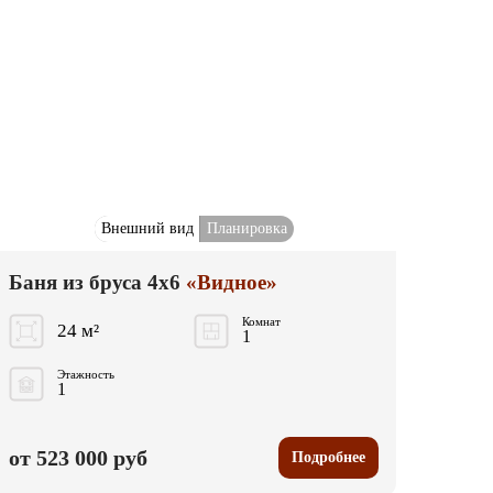
Внешний вид
Планировка
Баня из бруса 4x6
«Видное»
Комнат
24 м²
1
Этажность
1
от 523 000 руб
Подробнее