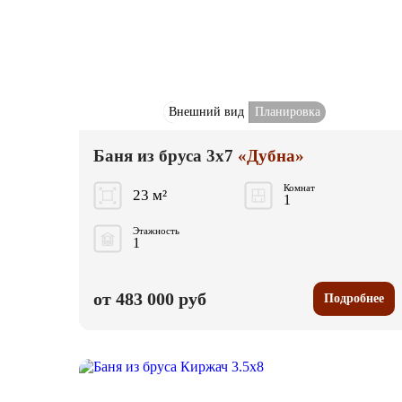
Внешний вид
Планировка
Баня из бруса 3x7
«Дубна»
Комнат
23 м²
1
Этажность
1
от 483 000 руб
Подробнее