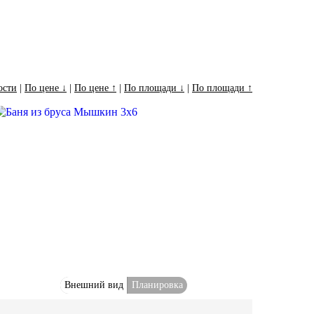
ости
|
По цене ↓
|
По цене ↑
|
По площади ↓
|
По площади ↑
Внешний вид
Планировка