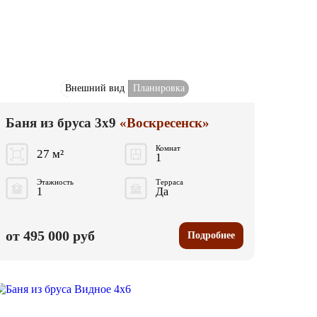
Внешний вид
Планировка
Баня из бруса 3x9
«Воскресенск»
Комнат
27 м²
1
Этажность
Терраса
1
Да
от 495 000 руб
Подробнее