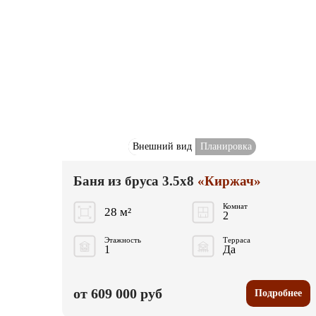
Внешний вид
Планировка
Баня из бруса 3.5x8
«Киржач»
Комнат
28 м²
2
Этажность
Терраса
1
Да
от 609 000 руб
Подробнее