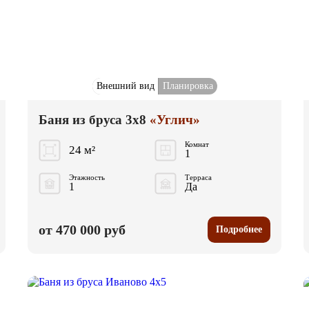
Внешний вид
Планировка
Баня из бруса 3x8
«Углич»
Комнат
24 м²
1
Этажность
Терраса
1
Да
от 470 000 руб
Подробнее