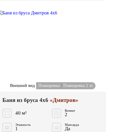
Внешний вид
Планировка
Планировка 2 эт.
Баня из бруса 4x6
«Дмитров»
Комнат
40 м²
2
Этажность
Мансарда
1
Да