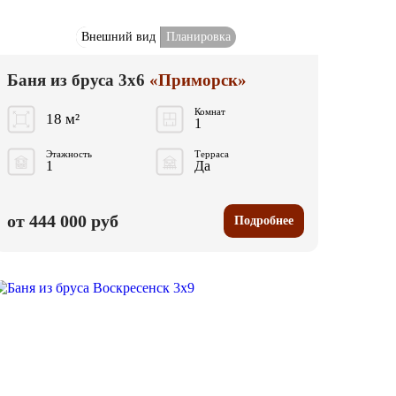
Внешний вид
Планировка
Баня из бруса 3x6
«Приморск»
Комнат
18 м²
1
Этажность
Терраса
1
Да
от 444 000 руб
Подробнее