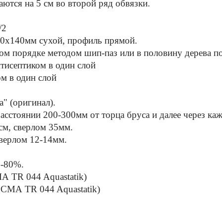
аются на 5 см во второй ряд обвязки.
/2
0х140мм сухой, профиль прямой.
м порядке методом шип-паз или в половину дерева по
нтисептиком в один слой
м в один слой
а" (оригинал).
асстоянии 200-300мм от торца бруса и далее через ка
5см, сверлом 35мм.
сверлом 12-14мм.
.
0-80%.
 TR 044 Aquastatik)
СМА TR 044 Aquastatik)