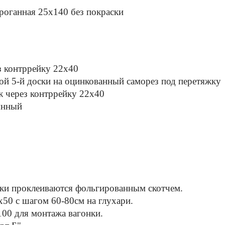
роганная 25х140 без покраски
 контррейку 22х40
й 5-й доски на оцинкованный саморез под перетяжку
ж через контррейку 22х40
янный
ыки проклеиваются фольгированным скотчем.
х50 с шагом 60-80см на глухари.
100 для монтажа вагонки.