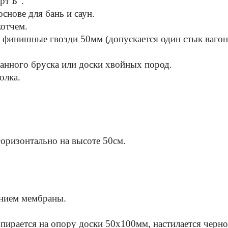
рт Б".
основе для бань и саун.
котчем.
 финишные гвозди 50мм (допускается один стык вагонк
ганного бруска или доски хвойных пород.
полка.
горизонтально на высоте 50см.
анием мембраны.
опирается на опору доски 50х100мм, настилается черно