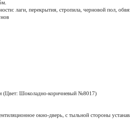
5м.
ости: лаги, перекрытия, стропила, черновой пол, обвя
унов
см (Цвет: Шоколадно-коричневый №8017)
ентиляционное окно-дверь, с тыльной стороны устана