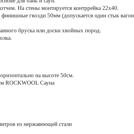
основе для бань и саун.
тчем. На стены монтируется контррейка 22х40.
 финишные гвозди 50мм (допускается один стык вагонк
ганного бруска или доски хвойных пород.
полка.
горизонтально на высоте 50см.
 50мм ROCKWOOL Сауна
литров из нержавеющей стали