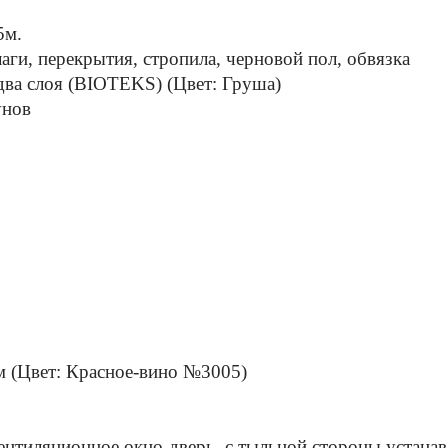
5м.
аги, перекрытия, стропила, черновой пол, обвязка
два слоя (BIOTEKS) (Цвет: Груша)
унов
м (Цвет: Красное-вино №3005)
ентиляционное окно-дверь, с тыльной стороны устана