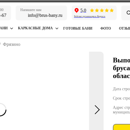
:00
Напишите нам
5,0
9-67
info@brus-bany.ru
Рейтинг организации в Яндексе
БАНИ
КАРКАСНЫЕ ДОМА
ГОТОВЫЕ БАНИ
ФОТО
ОТЗЫ
/
Фрязино
Выпо
брус
обла
Дата стро
Срок стро
Адрес стр
муниципа