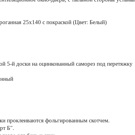
оганная 25х140 с покраской (Цвет: Белый)
й 5-й доски на оцинкованный саморез под перетяжку
янный
ыки проклеиваются фольгированным скотчем.
рт Б".