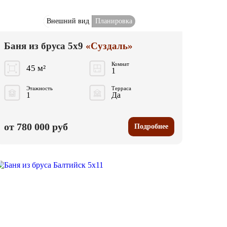
Внешний вид
Планировка
Баня из бруса 5x9
«Суздаль»
Комнат
45 м²
1
Этажность
Терраса
1
Да
от 780 000 руб
Подробнее