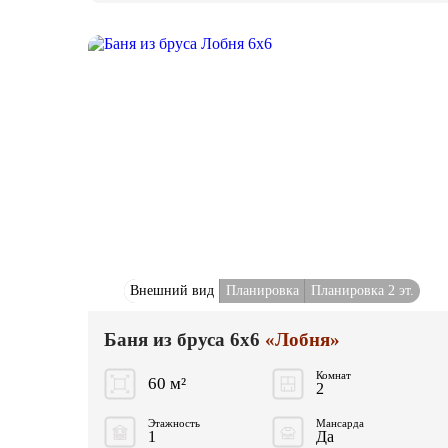
Внешний вид
Планировка
Планировка 2 эт.
Баня из бруса 6x6
«Лобня»
Комнат
60 м²
2
Этажность
Мансарда
1
Да