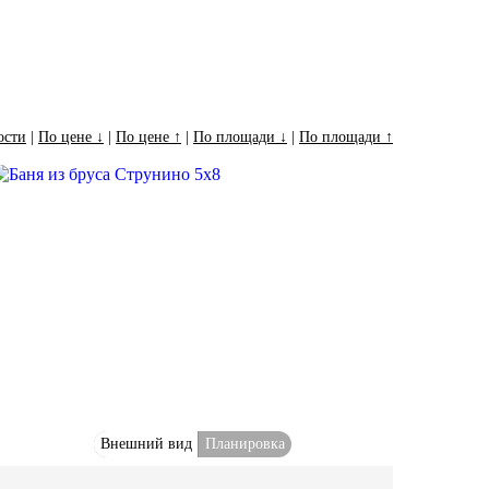
ости
|
По цене ↓
|
По цене ↑
|
По площади ↓
|
По площади ↑
Внешний вид
Планировка