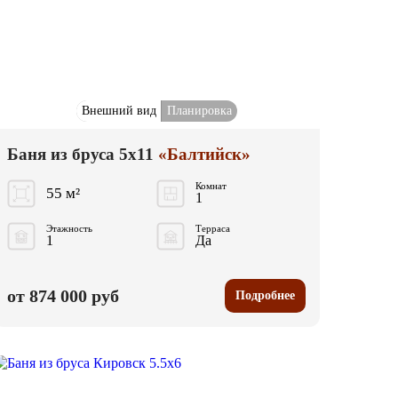
Внешний вид
Планировка
Баня из бруса 5x11
«Балтийск»
Комнат
55 м²
1
Этажность
Терраса
1
Да
от 874 000 руб
Подробнее