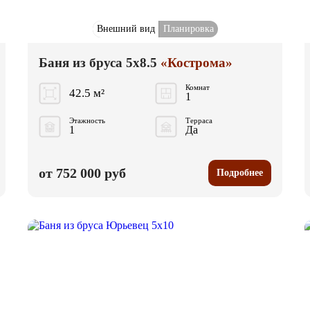
Внешний вид
Планировка
Баня из бруса 5x8.5
«Кострома»
Комнат
42.5 м²
1
Этажность
Терраса
1
Да
от 752 000 руб
Подробнее