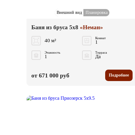
Внешний вид
Планировка
Баня из бруса 5x8
«Неман»
Комнат
40 м²
1
Этажность
Терраса
1
Да
от 671 000 руб
Подробнее