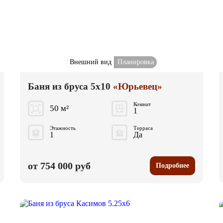
Внешний вид
Планировка
Баня из бруса 5x10
«Юрьевец»
Комнат
50 м²
1
Этажность
Терраса
1
Да
от 754 000 руб
Подробнее