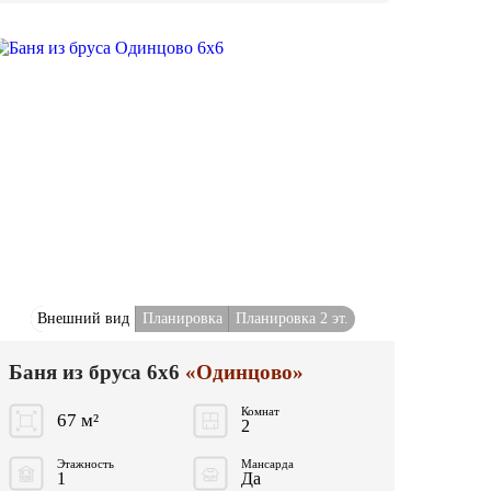
Внешний вид
Планировка
Планировка 2 эт.
Баня из бруса 6x6
«Одинцово»
Комнат
67 м²
2
Этажность
Мансарда
1
Да