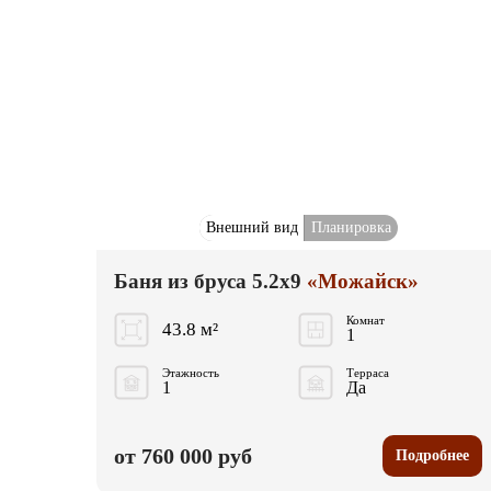
Внешний вид
Планировка
Баня из бруса 5.2x9
«Можайск»
Комнат
43.8 м²
1
Этажность
Терраса
1
Да
от 760 000 руб
Подробнее