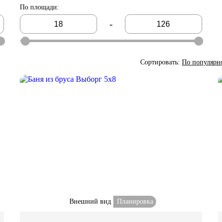
По площади
:
-
Сортировать:
По популярн
Внешний вид
Планировка