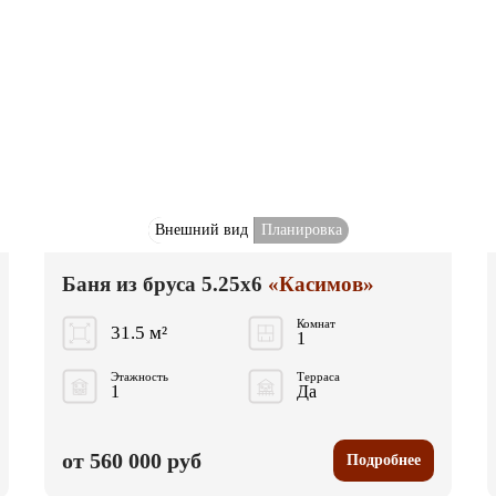
Внешний вид
Планировка
Баня из бруса 5.25x6
«Касимов»
Комнат
31.5 м²
1
Этажность
Терраса
1
Да
от 560 000 руб
Подробнее