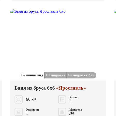
Внешний вид
Планировка
Планировка 2 эт.
Баня из бруса 6x6
«Ярославль»
Комнат
60 м²
2
Этажность
Мансарда
1
Да