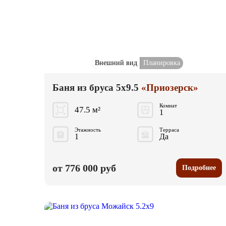
Внешний вид
Планировка
Баня из бруса 5x9.5
«Приозерск»
Комнат
47.5 м²
1
Этажность
Терраса
1
Да
от 776 000 руб
Подробнее