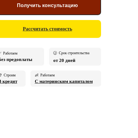
Получить консультацию
Рассчитать стоимость
🕝 Срок строительства
 Работаем
Без предоплаты
от 20 дней
 Строим
👶 Работаем
В кредит
С материнским капиталом