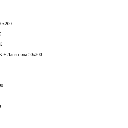
50х200
К
К
+ Лаги пола 50х200
00
)