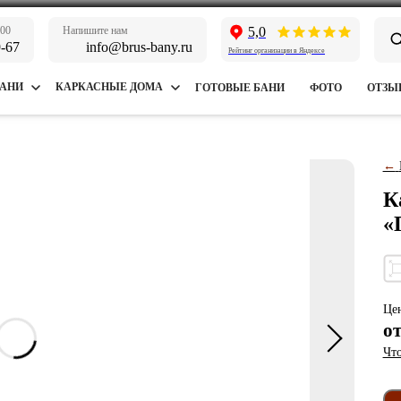
:00
Напишите нам
5,0
9-67
info@brus-bany.ru
Рейтинг организации в Яндексе
БАНИ
КАРКАСНЫЕ ДОМА
ГОТОВЫЕ БАНИ
ФОТО
ОТЗЫ
←
К
«
Цен
о
Что