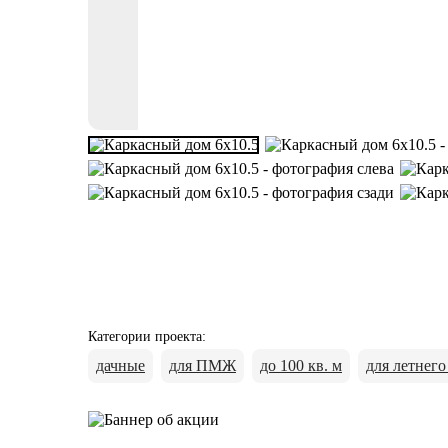
Категории проекта
:
дачные
для ПМЖ
до 100 кв. м
для летнег