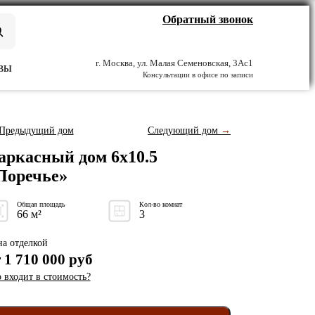
Обратный звонок
г. Москва, ул. Малая Семеновская, 3Ас1
ВЫ
Консультации в офисе по записи
Предыдущий дом
Следующий дом
→
аркасный дом 6x10.5
Поречье»
Общая площадь
Кол-во комнат
66 м²
3
а отделкой
т
1 710 000
руб
 входит в стоимость?