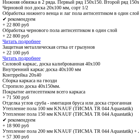
Нижняя обвязка в 2 ряда. Первый ряд 150x150. Второй ряд 150
Черновой пол доска 20х100 мм, сорт 1/2
Обработка нижнего венца и лаг пола антисептиком в один сло
✔ рекомендуем
+
22 800
руб
Обработка чернового пола антисептиком в один слой
+
22 800
руб
Читать подробнее
Защитная металлическая сетка от грызунов
+
22 100
руб
Читать подробнее
Силовой каркас, доска калиброванная 40х100
Внутренний каркас доска 40х100 мм
Контррейка 20х40
Сборка каркаса на гвозди
Стропило доска 40x150мм.
Покрытие антисептиком всего каркаса
+
71 500
руб
Отделка углов сруба - имитация бруса или доска строганная
Утепление пола 100 мм KNAUF (ТИСМА TR 044 Aquastatik)
Утепление пола 150 мм KNAUF (ТИСМА TR 044 Aquastatik)
✔ рекомендуем
+
18 900
руб
Утепление пола 200 мм KNAUF (ТИСМА TR 044 Aquastatik) + 
+
57 300
руб