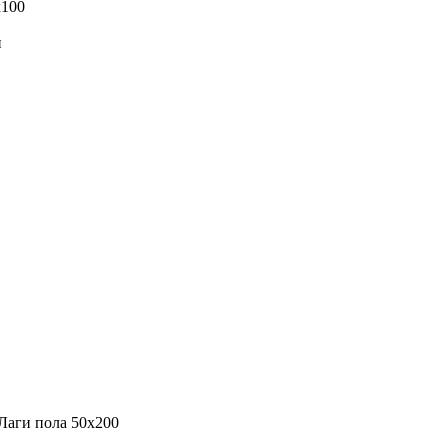
x100
й
Лаги пола 50х200